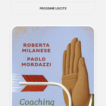
FILOSOFIA
PROSSIME USCITE
NEWS
PSICOLOGIA
CONTATTI
SCIENZE
NATURA E VIAGGI
POLITICA E INCHIESTE
STORIE STRAORDINARIE
MUSICA E ARTE
CUCINA E SALUTE
FUORI SCAFFALE