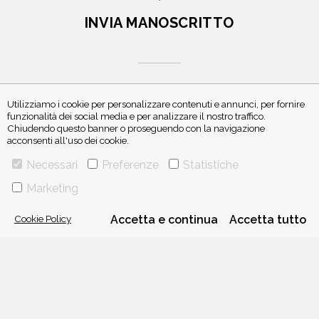
INVIA MANOSCRITTO
Utilizziamo i cookie per personalizzare contenuti e annunci, per fornire
funzionalità dei social media e per analizzare il nostro traffico.
ISCRIVITI ALLA NEWSLETTER
Chiudendo questo banner o proseguendo con la navigazione
acconsenti all'uso dei cookie.
Necessari
Preferenze
Statistiche
Marketing
Cookie Policy
Accetta e continua
Accetta tutto
VIA GHERARDINI 10 - 20145 MILANO
E-MAIL:
INFO@PONTEALLEGRAZIE.IT
TELEFONO
0234597626
- FAX
0234597206
ADRIANO SALANI EDITORE S.R.L.