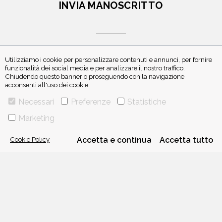
INVIA MANOSCRITTO
Utilizziamo i cookie per personalizzare contenuti e annunci, per fornire
funzionalità dei social media e per analizzare il nostro traffico.
Chiudendo questo banner o proseguendo con la navigazione
ISCRIVITI ALLA NEWSLETTER
acconsenti all'uso dei cookie.
Necessari
Preferenze
Statistiche
Marketing
Cookie Policy
Accetta e continua
Accetta tutto
VIA GHERARDINI 10 - 20145 MILANO
E-MAIL:
INFO@PONTEALLEGRAZIE.IT
TELEFONO
0234597626
- FAX
0234597206
ADRIANO SALANI EDITORE S.R.L.
P. IVA
12630510159