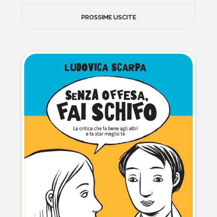
FILOSOFIA
PROSSIME USCITE
NEWS
PSICOLOGIA
CONTATTI
SCIENZE
NATURA E VIAGGI
POLITICA E INCHIESTE
STORIE STRAORDINARIE
MUSICA E ARTE
CUCINA E SALUTE
FUORI SCAFFALE