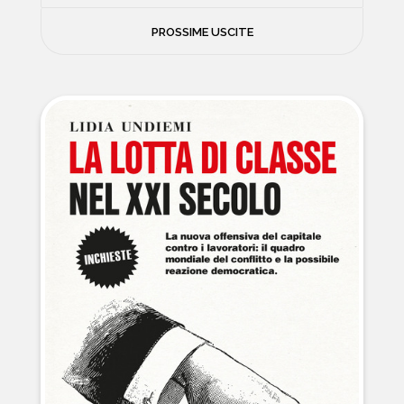
FILOSOFIA
PROSSIME USCITE
NEWS
PSICOLOGIA
CONTATTI
SCIENZE
NATURA E VIAGGI
POLITICA E INCHIESTE
STORIE STRAORDINARIE
MUSICA E ARTE
CUCINA E SALUTE
FUORI SCAFFALE