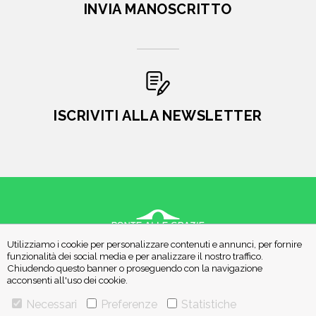
INVIA MANOSCRITTO
ISCRIVITI ALLA NEWSLETTER
Utilizziamo i cookie per personalizzare contenuti e annunci, per fornire
VIA GHERARDINI 10 - 20145 MILANO
funzionalità dei social media e per analizzare il nostro traffico.
E-MAIL:
INFO@PONTEALLEGRAZIE.IT
Chiudendo questo banner o proseguendo con la navigazione
acconsenti all'uso dei cookie.
TELEFONO
0234597626
- FAX
0234597206
ADRIANO SALANI EDITORE S.R.L.
Necessari
Preferenze
Statistiche
P. IVA
12630510159