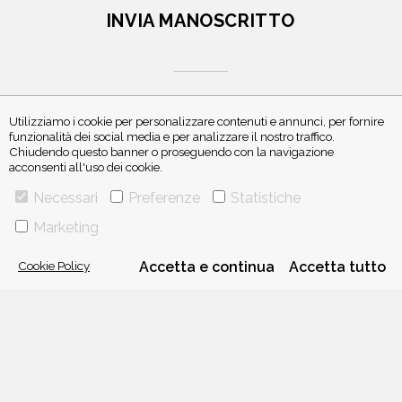
INVIA MANOSCRITTO
Utilizziamo i cookie per personalizzare contenuti e annunci, per fornire
funzionalità dei social media e per analizzare il nostro traffico.
Chiudendo questo banner o proseguendo con la navigazione
ISCRIVITI ALLA NEWSLETTER
acconsenti all'uso dei cookie.
Necessari
Preferenze
Statistiche
Marketing
Cookie Policy
Accetta e continua
Accetta tutto
VIA GHERARDINI 10 - 20145 MILANO
E-MAIL:
INFO@PONTEALLEGRAZIE.IT
TELEFONO
0234597626
- FAX
0234597206
ADRIANO SALANI EDITORE S.R.L.
P. IVA
12630510159