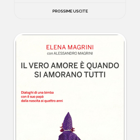
FILOSOFIA
PROSSIME USCITE
NEWS
PSICOLOGIA
CONTATTI
SCIENZE
NATURA E VIAGGI
POLITICA E INCHIESTE
STORIE STRAORDINARIE
MUSICA E ARTE
CUCINA E SALUTE
FUORI SCAFFALE