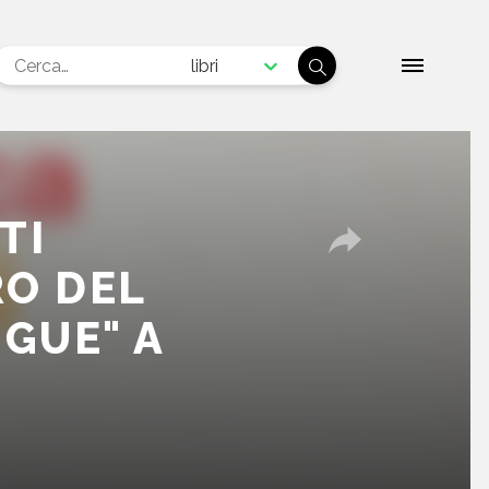
libri
TI
RO DEL
NGUE" A