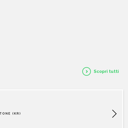
HOME
CHI SIAMO
CATALOGO
AUTORI
Scopri tutti
EVENTI
NEWS
TONE (KR)
CONTATTI