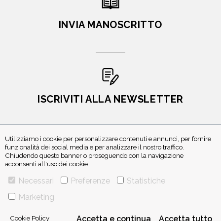
INVIA MANOSCRITTO
ISCRIVITI ALLA NEWSLETTER
Utilizziamo i cookie per personalizzare contenuti e annunci, per fornire
funzionalità dei social media e per analizzare il nostro traffico.
Chiudendo questo banner o proseguendo con la navigazione
acconsenti all'uso dei cookie.
Necessari
Preferenze
Statistiche
Marketing
VIA GHERARDINI 10 - 20145 MILANO
E-MAIL:
INFO@PONTEALLEGRAZIE.IT
TELEFONO
0234597626
- FAX
0234597206
Cookie Policy
Accetta e continua
Accetta tutto