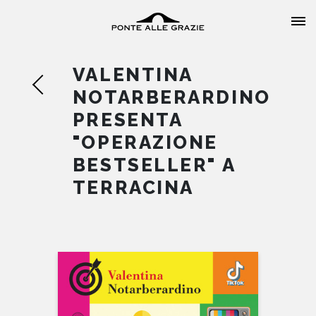
VALENTINA
NOTARBERARDINO
PRESENTA
"OPERAZIONE
HOME
BESTSELLER" A
TERRACINA
CHI SIAMO
CATALOGO
AUTORI
EVENTI