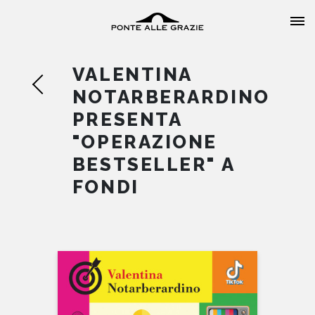
VALENTINA
NOTARBERARDINO
PRESENTA
"OPERAZIONE
HOME
BESTSELLER" A
FONDI
CHI SIAMO
CATALOGO
AUTORI
EVENTI