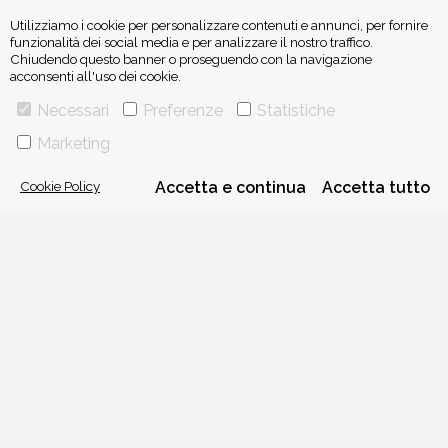
Utilizziamo i cookie per personalizzare contenuti e annunci, per fornire
funzionalità dei social media e per analizzare il nostro traffico.
Chiudendo questo banner o proseguendo con la navigazione
acconsenti all'uso dei cookie.
VIA GHERARDINI 10 - 20145 MILANO
Necessari
Preferenze
Statistiche
E-MAIL:
INFO@PONTEALLEGRAZIE.IT
TELEFONO
0234597626
- FAX
0234597206
Marketing
ADRIANO SALANI EDITORE S.R.L.
P. IVA
12630510159
Cookie Policy
Accetta e continua
Accetta tutto
CHI SIAMO
CONTATTI
PRIVACY POLICY
COOKIE POLICY
Una casa editrice del
Gruppo editoriale Mauri Spagnol