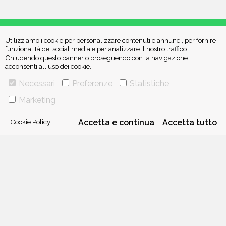
Utilizziamo i cookie per personalizzare contenuti e annunci, per fornire
funzionalità dei social media e per analizzare il nostro traffico.
Chiudendo questo banner o proseguendo con la navigazione
acconsenti all'uso dei cookie.
VIA GHERARDINI 10 - 20145 MILANO
Necessari
Preferenze
Statistiche
E-MAIL:
INFO@PONTEALLEGRAZIE.IT
TELEFONO
0234597626
- FAX
0234597206
Marketing
ADRIANO SALANI EDITORE S.R.L.
P. IVA
12630510159
Cookie Policy
Accetta e continua
Accetta tutto
CHI SIAMO
CONTATTI
PRIVACY POLICY
COOKIE POLICY
Una casa editrice del
Gruppo editoriale Mauri Spagnol