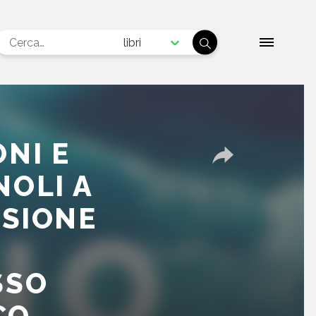
libri
NI E
OLI A
ASIONE
SSO
CO