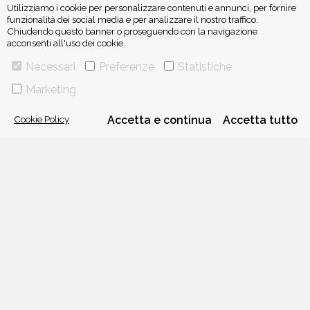
Utilizziamo i cookie per personalizzare contenuti e annunci, per fornire
funzionalità dei social media e per analizzare il nostro traffico.
Chiudendo questo banner o proseguendo con la navigazione
acconsenti all'uso dei cookie.
VIA GHERARDINI 10 - 20145 MILANO
Necessari
Preferenze
Statistiche
E-MAIL:
INFO@PONTEALLEGRAZIE.IT
Marketing
TELEFONO
0234597626
- FAX
0234597206
ADRIANO SALANI EDITORE S.R.L.
P. IVA
12630510159
Cookie Policy
Accetta e continua
Accetta tutto
CHI SIAMO
CONTATTI
PRIVACY POLICY
COOKIE POLICY
Una casa editrice del
Gruppo editoriale Mauri Spagnol
Il sito ponteallegrazie.it partecipa ai programmi di affiliazione di IBS.it