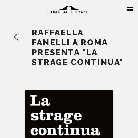
RAFFAELLA
FANELLI A ROMA
PRESENTA "LA
STRAGE CONTINUA"
HOME
CHI SIAMO
CATALOGO
AUTORI
EVENTI