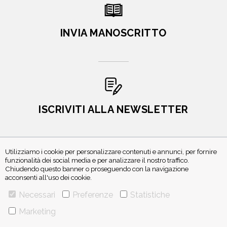
INVIA MANOSCRITTO
ISCRIVITI ALLA NEWSLETTER
Utilizziamo i cookie per personalizzare contenuti e annunci, per fornire
funzionalità dei social media e per analizzare il nostro traffico.
Chiudendo questo banner o proseguendo con la navigazione
acconsenti all'uso dei cookie.
Necessari
Preferenze
Statistiche
VIA GHERARDINI 10 - 20145 MILANO
Marketing
E-MAIL:
INFO@PONTEALLEGRAZIE.IT