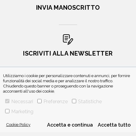
INVIA MANOSCRITTO
ISCRIVITI ALLA NEWSLETTER
Utilizziamo i cookie per personalizzare contenuti e annunci, per fornire
funzionalità dei social media e per analizzare il nostro traffico.
Chiudendo questo banner o proseguendo con la navigazione
acconsenti all'uso dei cookie.
Necessari
Preferenze
Statistiche
Marketing
VIA GHERARDINI 10 - 20145 MILANO
E-MAIL:
INFO@PONTEALLEGRAZIE.IT
TELEFONO
0234597626
- FAX
0234597206
Cookie Policy
Accetta e continua
Accetta tutto
ADRIANO SALANI EDITORE S.R.L.
P. IVA
12630510159