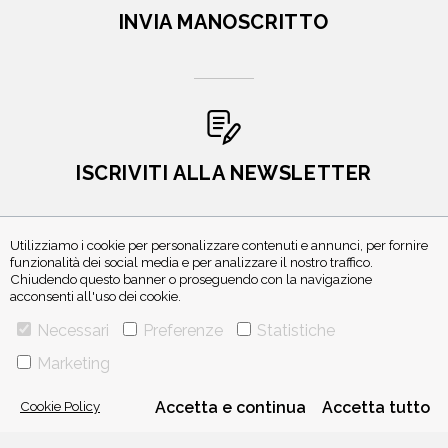
INVIA MANOSCRITTO
ISCRIVITI ALLA NEWSLETTER
Utilizziamo i cookie per personalizzare contenuti e annunci, per fornire
funzionalità dei social media e per analizzare il nostro traffico.
Chiudendo questo banner o proseguendo con la navigazione
acconsenti all'uso dei cookie.
Necessari
Preferenze
Statistiche
Marketing
VIA GHERARDINI 10 - 20145 MILANO
E-MAIL:
INFO@PONTEALLEGRAZIE.IT
Cookie Policy
Accetta e continua
Accetta tutto
TELEFONO
0234597626
- FAX
0234597206
ADRIANO SALANI EDITORE S.R.L.
P. IVA
12630510159