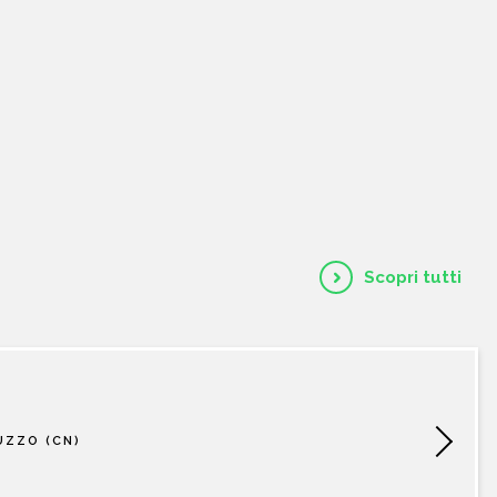
HOME
CHI SIAMO
CATALOGO
AUTORI
Scopri tutti
EVENTI
NEWS
UZZO (CN)
CONTATTI