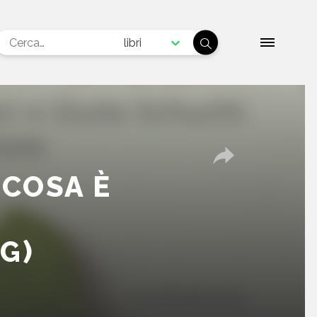
libri
 COSA È
G)