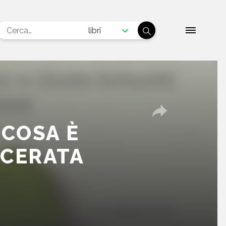
libri
 COSA È
ACERATA