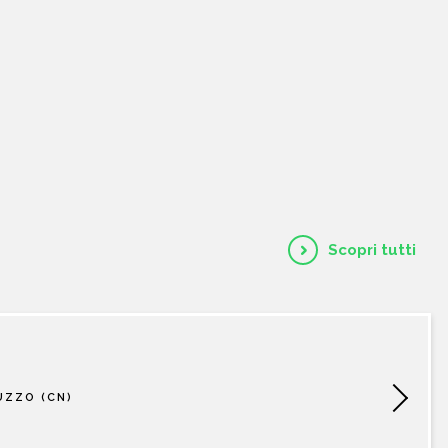
HOME
CHI SIAMO
CATALOGO
AUTORI
Scopri tutti
EVENTI
NEWS
UZZO (CN)
CONTATTI