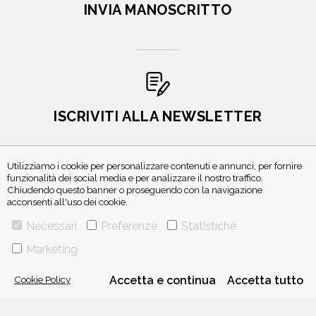
INVIA MANOSCRITTO
ISCRIVITI ALLA NEWSLETTER
Utilizziamo i cookie per personalizzare contenuti e annunci, per fornire
funzionalità dei social media e per analizzare il nostro traffico.
Chiudendo questo banner o proseguendo con la navigazione
acconsenti all'uso dei cookie.
Necessari
Preferenze
Statistiche
Marketing
VIA GHERARDINI 10 - 20145 MILANO
E-MAIL:
INFO@PONTEALLEGRAZIE.IT
Cookie Policy
Accetta e continua
Accetta tutto
TELEFONO
0234597626
- FAX
0234597206
ADRIANO SALANI EDITORE S.R.L.
P. IVA
12630510159