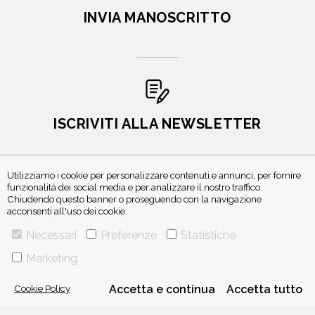
INVIA MANOSCRITTO
ISCRIVITI ALLA NEWSLETTER
Utilizziamo i cookie per personalizzare contenuti e annunci, per fornire
funzionalità dei social media e per analizzare il nostro traffico.
Chiudendo questo banner o proseguendo con la navigazione
acconsenti all'uso dei cookie.
Necessari
Preferenze
Statistiche
Marketing
VIA GHERARDINI 10 - 20145 MILANO
E-MAIL:
INFO@PONTEALLEGRAZIE.IT
TELEFONO
0234597626
- FAX
0234597206
Cookie Policy
Accetta e continua
Accetta tutto
ADRIANO SALANI EDITORE S.R.L.
P. IVA
12630510159