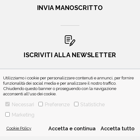
INVIA MANOSCRITTO
ISCRIVITI ALLA NEWSLETTER
Utilizziamo i cookie per personalizzare contenuti e annunci, per fornire
funzionalità dei social media e per analizzare il nostro traffico.
Chiudendo questo banner o proseguendo con la navigazione
acconsenti all'uso dei cookie.
Necessari
Preferenze
Statistiche
Marketing
VIA GHERARDINI 10 - 20145 MILANO
E-MAIL:
INFO@PONTEALLEGRAZIE.IT
TELEFONO
0234597626
- FAX
0234597206
Cookie Policy
Accetta e continua
Accetta tutto
ADRIANO SALANI EDITORE S.R.L.
P. IVA
12630510159