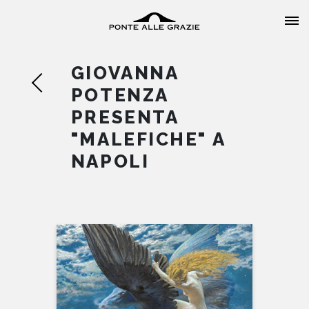
GIOVANNA
POTENZA
PRESENTA
"MALEFICHE" A
HOME
NAPOLI
CHI SIAMO
CATALOGO
AUTORI
EVENTI