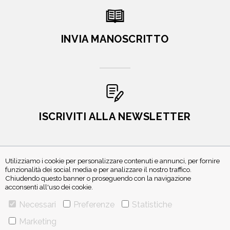
INVIA MANOSCRITTO
ISCRIVITI ALLA NEWSLETTER
Utilizziamo i cookie per personalizzare contenuti e annunci, per fornire
funzionalità dei social media e per analizzare il nostro traffico.
Chiudendo questo banner o proseguendo con la navigazione
acconsenti all'uso dei cookie.
Necessari
Preferenze
Statistiche
VIA GHERARDINI 10 - 20145 MILANO
Marketing
E-MAIL:
INFO@PONTEALLEGRAZIE.IT