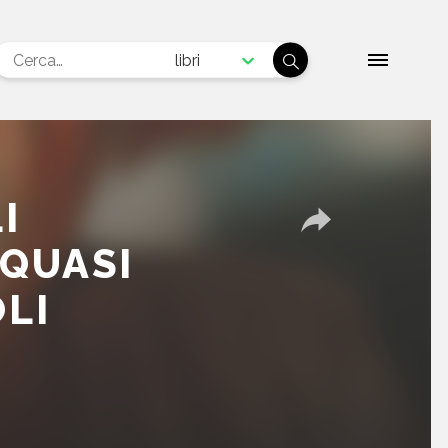
libri
I
QUASI
LI