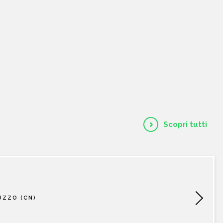
HOME
CHI SIAMO
CATALOGO
AUTORI
Scopri tutti
EVENTI
NEWS
UZZO (CN)
CONTATTI