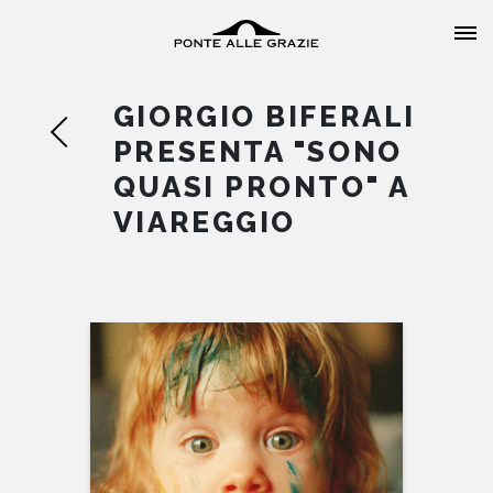
GIORGIO BIFERALI
PRESENTA "SONO
QUASI PRONTO" A
VIAREGGIO
HOME
CHI SIAMO
CATALOGO
AUTORI
EVENTI