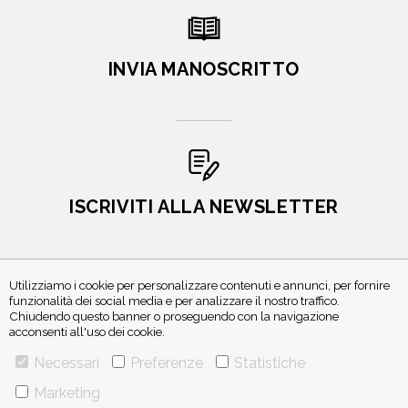
INVIA MANOSCRITTO
ISCRIVITI ALLA NEWSLETTER
Utilizziamo i cookie per personalizzare contenuti e annunci, per fornire
funzionalità dei social media e per analizzare il nostro traffico.
Chiudendo questo banner o proseguendo con la navigazione
acconsenti all'uso dei cookie.
Necessari
Preferenze
Statistiche
VIA GHERARDINI 10 - 20145 MILANO
Marketing
E-MAIL:
INFO@PONTEALLEGRAZIE.IT