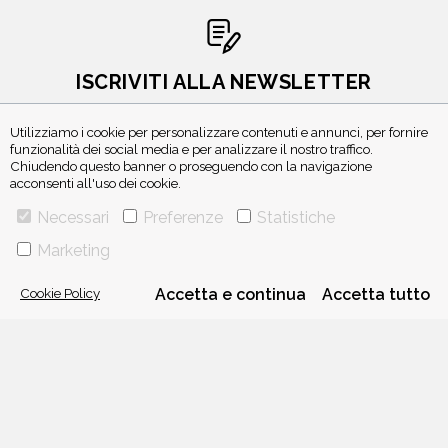
ISCRIVITI ALLA NEWSLETTER
Utilizziamo i cookie per personalizzare contenuti e annunci, per fornire
funzionalità dei social media e per analizzare il nostro traffico.
Chiudendo questo banner o proseguendo con la navigazione
acconsenti all'uso dei cookie.
Necessari
Preferenze
Statistiche
Marketing
VIA GHERARDINI 10 - 20145 MILANO
Cookie Policy
Accetta e continua
Accetta tutto
E-MAIL:
INFO@PONTEALLEGRAZIE.IT
TELEFONO
0234597626
- FAX
0234597206
ADRIANO SALANI EDITORE S.R.L.
P. IVA
12630510159
CHI SIAMO
CONTATTI