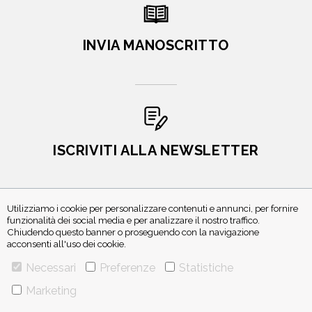
INVIA MANOSCRITTO
ISCRIVITI ALLA NEWSLETTER
Utilizziamo i cookie per personalizzare contenuti e annunci, per fornire
funzionalità dei social media e per analizzare il nostro traffico.
Chiudendo questo banner o proseguendo con la navigazione
acconsenti all'uso dei cookie.
Necessari
Preferenze
Statistiche
VIA GHERARDINI 10 - 20145 MILANO
Marketing
E-MAIL:
INFO@PONTEALLEGRAZIE.IT