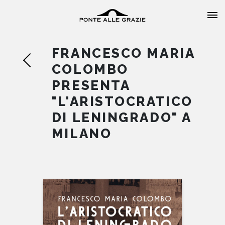
FRANCESCO MARIA
COLOMBO
PRESENTA
"L'ARISTOCRATICO
HOME
DI LENINGRADO" A
MILANO
CHI SIAMO
CATALOGO
AUTORI
EVENTI