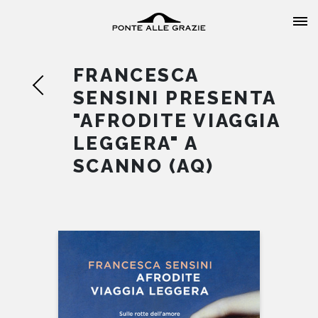
FRANCESCA
SENSINI PRESENTA
"AFRODITE VIAGGIA
LEGGERA" A
HOME
SCANNO (AQ)
CHI SIAMO
CATALOGO
AUTORI
EVENTI