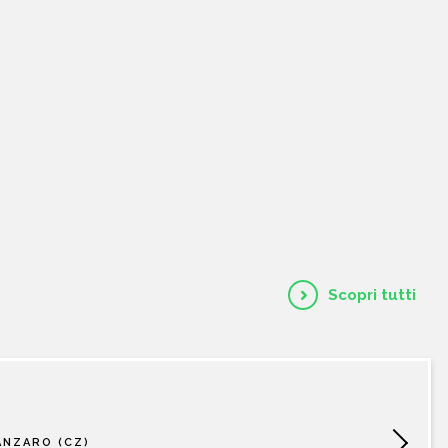
HOME
CHI SIAMO
CATALOGO
AUTORI
Scopri tutti
EVENTI
NEWS
ANZARO (CZ)