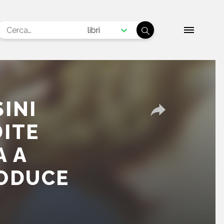
libri
INI
ITE
A A
RODUCE