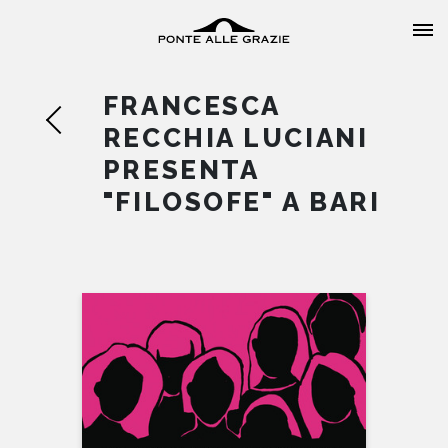
FRANCESCA
RECCHIA LUCIANI
PRESENTA
"FILOSOFE" A BARI
HOME
CHI SIAMO
CATALOGO
AUTORI
EVENTI