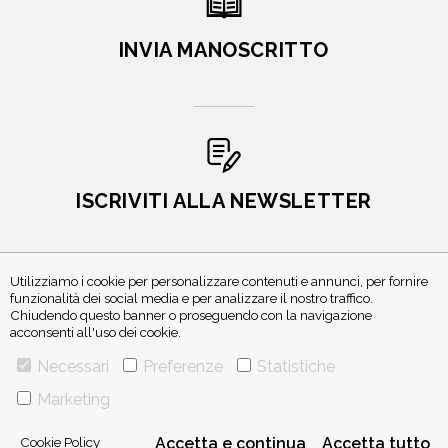
INVIA MANOSCRITTO
ISCRIVITI ALLA NEWSLETTER
Utilizziamo i cookie per personalizzare contenuti e annunci, per fornire
funzionalità dei social media e per analizzare il nostro traffico.
Chiudendo questo banner o proseguendo con la navigazione
acconsenti all'uso dei cookie.
Necessari
Preferenze
Statistiche
Marketing
VIA GHERARDINI 10 - 20145 MILANO
E-MAIL:
INFO@PONTEALLEGRAZIE.IT
TELEFONO
0234597626
- FAX
0234597206
Cookie Policy
Accetta e continua
Accetta tutto