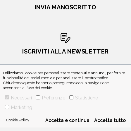
INVIA MANOSCRITTO
ISCRIVITI ALLA NEWSLETTER
Utilizziamo i cookie per personalizzare contenuti e annunci, per fornire
funzionalità dei social media e per analizzare il nostro traffico.
Chiudendo questo banner o proseguendo con la navigazione
acconsenti all'uso dei cookie.
Necessari
Preferenze
Statistiche
Marketing
VIA GHERARDINI 10 - 20145 MILANO
E-MAIL:
INFO@PONTEALLEGRAZIE.IT
TELEFONO
0234597626
- FAX
0234597206
Cookie Policy
Accetta e continua
Accetta tutto
ADRIANO SALANI EDITORE S.R.L.
P. IVA
12630510159