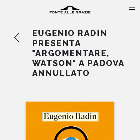
EUGENIO RADIN
PRESENTA
"ARGOMENTARE,
WATSON" A PADOVA
HOME
ANNULLATO
CHI SIAMO
CATALOGO
AUTORI
EVENTI