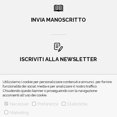
INVIA MANOSCRITTO
ISCRIVITI ALLA NEWSLETTER
Utilizziamo i cookie per personalizzare contenuti e annunci, per fornire
funzionalità dei social media e per analizzare il nostro traffico.
Chiudendo questo banner o proseguendo con la navigazione
acconsenti all'uso dei cookie.
Necessari
Preferenze
Statistiche
VIA GHERARDINI 10 - 20145 MILANO
Marketing
E-MAIL:
INFO@PONTEALLEGRAZIE.IT