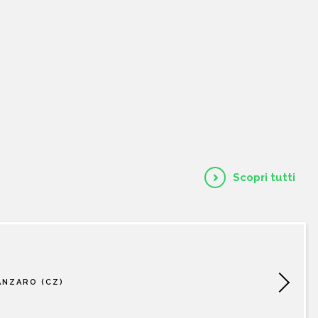
HOME
CHI SIAMO
CATALOGO
AUTORI
Scopri tutti
EVENTI
NEWS
ANZARO (CZ)
CONTATTI