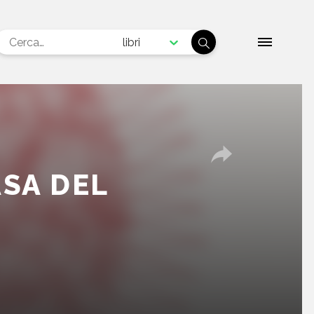
libri
I
ASA DEL
A