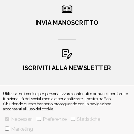
INVIA MANOSCRITTO
ISCRIVITI ALLA NEWSLETTER
Utilizziamo i cookie per personalizzare contenuti e annunci, per fornire
funzionalità dei social media e per analizzare il nostro traffico.
Chiudendo questo banner o proseguendo con la navigazione
acconsenti all'uso dei cookie.
Necessari
Preferenze
Statistiche
VIA GHERARDINI 10 - 20145 MILANO
Marketing
E-MAIL:
INFO@PONTEALLEGRAZIE.IT