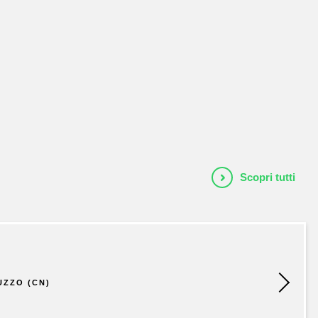
HOME
CHI SIAMO
CATALOGO
AUTORI
Scopri tutti
EVENTI
NEWS
UZZO (CN)
CONTATTI