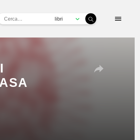
libri
I
CASA