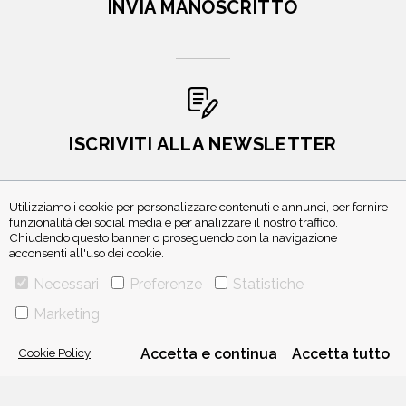
INVIA MANOSCRITTO
ISCRIVITI ALLA NEWSLETTER
Utilizziamo i cookie per personalizzare contenuti e annunci, per fornire
funzionalità dei social media e per analizzare il nostro traffico.
Chiudendo questo banner o proseguendo con la navigazione
acconsenti all'uso dei cookie.
Necessari
Preferenze
Statistiche
Marketing
VIA GHERARDINI 10 - 20145 MILANO
E-MAIL:
INFO@PONTEALLEGRAZIE.IT
Cookie Policy
Accetta e continua
Accetta tutto
TELEFONO
0234597626
- FAX
0234597206
ADRIANO SALANI EDITORE S.R.L.
P. IVA
12630510159