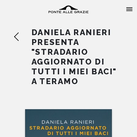
DANIELA RANIERI
PRESENTA
"STRADARIO
AGGIORNATO DI
HOME
TUTTI I MIEI BACI"
A TERAMO
CHI SIAMO
CATALOGO
AUTORI
EVENTI