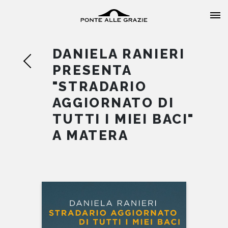
DANIELA RANIERI
PRESENTA
"STRADARIO
AGGIORNATO DI
HOME
TUTTI I MIEI BACI"
A MATERA
CHI SIAMO
CATALOGO
AUTORI
EVENTI