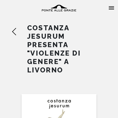
COSTANZA
JESURUM
PRESENTA
"VIOLENZE DI
HOME
GENERE" A
LIVORNO
CHI SIAMO
CATALOGO
AUTORI
EVENTI