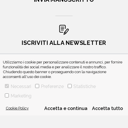
ISCRIVITI ALLA NEWSLETTER
Utilizziamo i cookie per personalizzare contenuti e annunci, per fornire
funzionalità dei social media e per analizzare il nostro traffico.
Chiudendo questo banner o proseguendo con la navigazione
acconsenti all'uso dei cookie.
Necessari
Preferenze
Statistiche
Marketing
VIA GHERARDINI 10 - 20145 MILANO
E-MAIL:
INFO@PONTEALLEGRAZIE.IT
Cookie Policy
Accetta e continua
Accetta tutto
TELEFONO
0234597626
- FAX
0234597206
ADRIANO SALANI EDITORE S.R.L.
P. IVA
12630510159