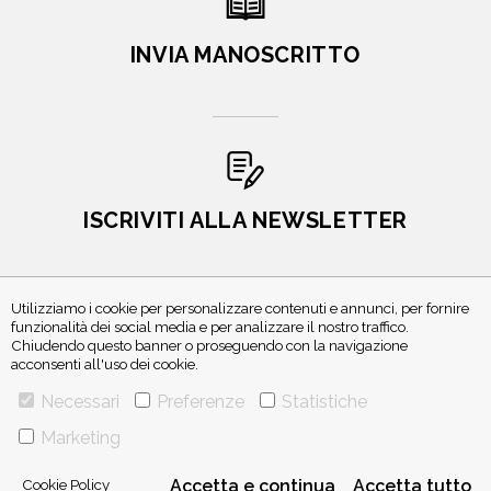
INVIA MANOSCRITTO
ISCRIVITI ALLA NEWSLETTER
Utilizziamo i cookie per personalizzare contenuti e annunci, per fornire
funzionalità dei social media e per analizzare il nostro traffico.
Chiudendo questo banner o proseguendo con la navigazione
acconsenti all'uso dei cookie.
Necessari
Preferenze
Statistiche
Marketing
VIA GHERARDINI 10 - 20145 MILANO
E-MAIL:
INFO@PONTEALLEGRAZIE.IT
TELEFONO
0234597626
- FAX
0234597206
Cookie Policy
Accetta e continua
Accetta tutto