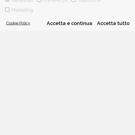
Necessari
Preferenze
Statistiche
VIA GHERARDINI 10 - 20145 MILANO
Marketing
E-MAIL:
INFO@PONTEALLEGRAZIE.IT
TELEFONO
0234597626
- FAX
0234597206
ADRIANO SALANI EDITORE S.R.L.
Cookie Policy
Accetta e continua
Accetta tutto
P. IVA
12630510159
CHI SIAMO
CONTATTI
PRIVACY POLICY
COOKIE POLICY
Una casa editrice del
Gruppo editoriale Mauri Spagnol
Il sito ponteallegrazie.it partecipa ai programmi di affiliazione di IBS.it
e Amazon EU, forme di accordo che consentono ai siti di recepire una
piccola quota dei ricavi sui prodotti linkati e poi acquistati dagli
utenti, senza variazione di prezzo per questi ultimi.