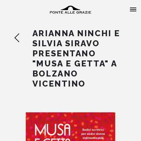
ARIANNA NINCHI E
SILVIA SIRAVO
PRESENTANO
"MUSA E GETTA" A
HOME
BOLZANO
VICENTINO
CHI SIAMO
CATALOGO
AUTORI
EVENTI