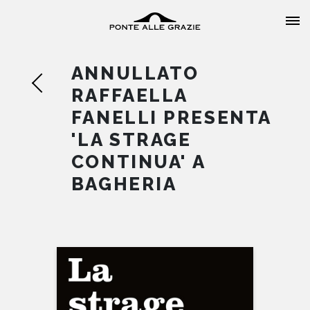
ANNULLATO
RAFFAELLA
FANELLI PRESENTA
'LA STRAGE
HOME
CONTINUA' A
BAGHERIA
CHI SIAMO
CATALOGO
AUTORI
EVENTI