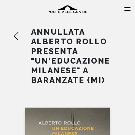
ANNULLATA
ALBERTO ROLLO
PRESENTA
"UN'EDUCAZIONE
HOME
MILANESE" A
BARANZATE (MI)
CHI SIAMO
CATALOGO
AUTORI
EVENTI