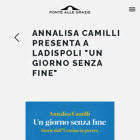
ANNALISA CAMILLI
PRESENTA A
LADISPOLI "UN
GIORNO SENZA
HOME
FINE"
CHI SIAMO
CATALOGO
AUTORI
EVENTI