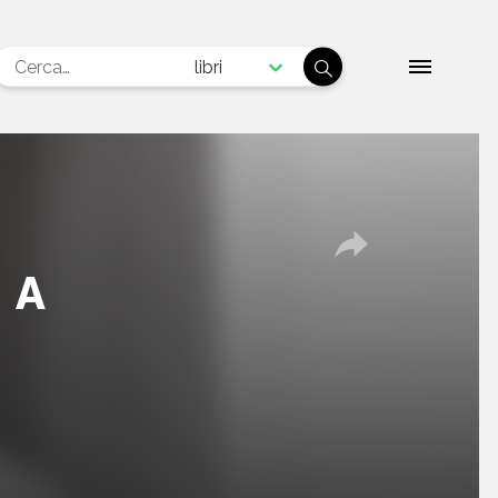
libri
 A