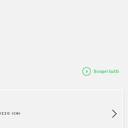
HOME
CHI SIAMO
CATALOGO
AUTORI
Scopri tutti
EVENTI
NEWS
UZZO (CN)
CONTATTI