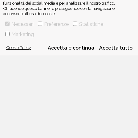
funzionalità dei social media e per analizzare il nostro traffico.
Chiudendo questo banner o proseguendo con la navigazione
acconsenti all'uso dei cookie.
Necessari
Preferenze
Statistiche
VIA GHERARDINI 10 - 20145 MILANO
E-MAIL:
INFO@PONTEALLEGRAZIE.IT
Marketing
TELEFONO
0234597626
- FAX
0234597206
ADRIANO SALANI EDITORE S.R.L.
P. IVA
12630510159
Cookie Policy
Accetta e continua
Accetta tutto
CHI SIAMO
CONTATTI
PRIVACY POLICY
COOKIE POLICY
Una casa editrice del
Gruppo editoriale Mauri Spagnol
Il sito ponteallegrazie.it partecipa ai programmi di affiliazione di IBS.it