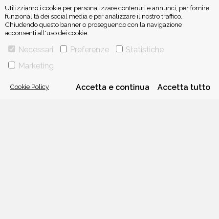
Utilizziamo i cookie per personalizzare contenuti e annunci, per fornire
funzionalità dei social media e per analizzare il nostro traffico.
Chiudendo questo banner o proseguendo con la navigazione
acconsenti all'uso dei cookie.
VIA GHERARDINI 10 - 20145 MILANO
Necessari
Preferenze
Statistiche
E-MAIL:
INFO@PONTEALLEGRAZIE.IT
Marketing
TELEFONO
0234597626
- FAX
0234597206
ADRIANO SALANI EDITORE S.R.L.
P. IVA
12630510159
Cookie Policy
Accetta e continua
Accetta tutto
CHI SIAMO
CONTATTI
PRIVACY POLICY
COOKIE POLICY
Una casa editrice del
Gruppo editoriale Mauri Spagnol