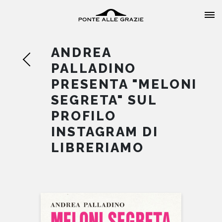
ANDREA
PALLADINO
PRESENTA "MELONI
SEGRETA" SUL
HOME
PROFILO
INSTAGRAM DI
CHI SIAMO
LIBRERIAMO
CATALOGO
AUTORI
EVENTI