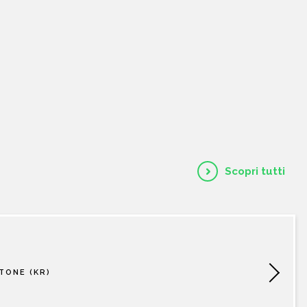
HOME
CHI SIAMO
CATALOGO
AUTORI
Scopri tutti
EVENTI
NEWS
TONE (KR)
CONTATTI