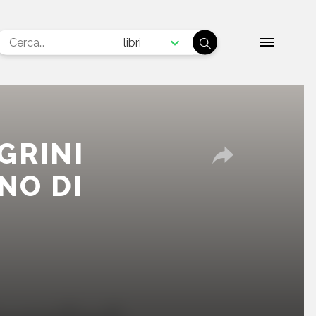
libri
GRINI
NO DI