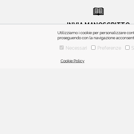
INVIA MANOSCRITTO
Utilizziamo i cookie per personalizzare cont
proseguendo con la navigazione acconsenti 
Necessari
Preferenze
S
Cookie Policy
VIA GHERARDINI 10 - 20145 MILANO
E-MAIL:
INFO@PONTEALLEGRAZIE.IT
TELEFONO
0234597626
- FAX
0234597206
ADRIANO SALANI EDITORE S.R.L.
P. IVA
12630510159
Una casa editrice del
Gruppo editoriale Mauri Spagnol