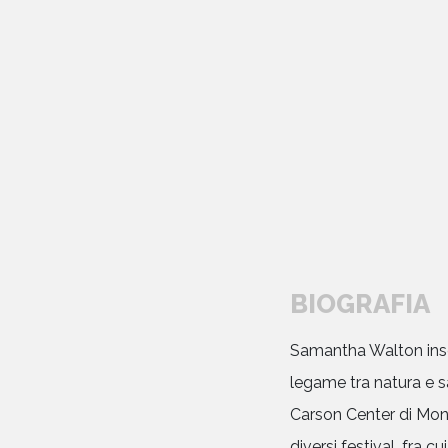
BIOGRAFIA
Samantha Walton inseg
legame tra natura e s
libri
Carson Center di Mona
diversi festival, fra c