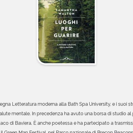
na Letteratura moderna alla Bath Spa University, e i suoi stu
alute mentale. In precedenza ha avuto una borsa di studio al
co di Baviera. È anche poetessa e ha partecipato a trasmiss
ui il Green Man Festival, nel Parco nazionale di Brecon Beacons i