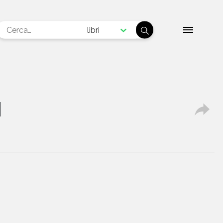
libri
N