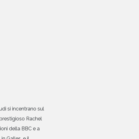
HOME
CHI SIAMO
CATALOGO
AUTORI
di si incentrano sul
EVENTI
 prestigioso Rachel
ioni della BBC e a
NEWS
n Galles, e il