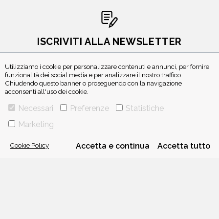
ISCRIVITI ALLA NEWSLETTER
Utilizziamo i cookie per personalizzare contenuti e annunci, per fornire
funzionalità dei social media e per analizzare il nostro traffico.
Chiudendo questo banner o proseguendo con la navigazione
acconsenti all'uso dei cookie.
Necessari
Preferenze
Statistiche
Marketing
VIA GHERARDINI 10 - 20145 MILANO
Cookie Policy
Accetta e continua
Accetta tutto
E-MAIL:
INFO@PONTEALLEGRAZIE.IT
TELEFONO
0234597626
- FAX
0234597206
ADRIANO SALANI EDITORE S.R.L.
P. IVA
12630510159