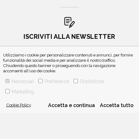
ISCRIVITI ALLA NEWSLETTER
Utilizziamo i cookie per personalizzare contenuti e annunci, per fornire
funzionalità dei social media e per analizzare il nostro traffico.
Chiudendo questo banner o proseguendo con la navigazione
acconsenti all'uso dei cookie.
Necessari
Preferenze
Statistiche
Marketing
VIA GHERARDINI 10 - 20145 MILANO
E-MAIL:
INFO@PONTEALLEGRAZIE.IT
Cookie Policy
Accetta e continua
Accetta tutto
TELEFONO
0234597626
- FAX
0234597206
ADRIANO SALANI EDITORE S.R.L.
P. IVA
12630510159